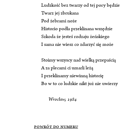
Ludzkość bez twarzy od tej pory będzie
Twarz jej zbrukana
Pod żebrami noże
Historio podła przeklinana wszędzie
Szkoda że jesteś rodzaju żeńskiego
I sama nie wiesz co zdarzyć się może
Stoimy wszyscy nad wielką przepaścią
A za plecami ci umarli leżą
I przeklinamy niewinną historię
Bo w to co ludzkie nikt już nie uwierzy
Wrocław, 1984
POWRÓT DO NUMERU