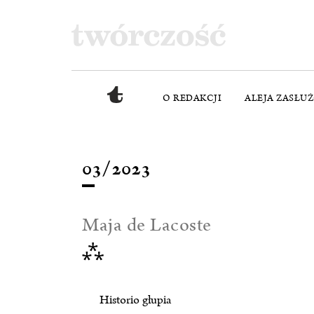
O REDAKCJI
ALEJA ZASŁU
03/2023
Maja de Lacoste
⁂
Historio głupia