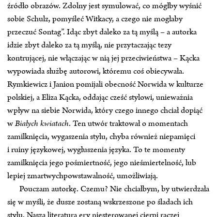
źródło obrazów. Zdolny jest symulować, co mógłby wyśnić
sobie Schulz, pomyśleć Witkacy, a czego nie mogłaby
przeczuć Sontag”. Idąc zbyt daleko za tą myślą – a autorka
idzie zbyt daleko za tą myślą, nie przytaczając tezy
kontrującej, nie włączając w nią jej przeciwieństwa – Kącka
wypowiada służbę autorowi, któremu coś obiecywała.
Rymkiewicz i Janion pomijali obecność Norwida w kulturze
polskiej, a Eliza Kącka, oddając cześć stylowi, unieważnia
wpływ na siebie Norwida, który czego innego chciał dopiąć
w
Białych kwiatach
. Ten utwór traktował o momentach
zamilknięcia, wygaszenia stylu, chyba również niepamięci
i ruiny językowej, wygłuszenia języka. To te momenty
zamilknięcia jego pośmiertność, jego nieśmiertelność, lub
lepiej zmartwychpowstawalność, umożliwiają.
Pouczam autorkę. Czemu? Nie chciałbym, by utwierdzała
się w myśli, że dusze zostaną wskrzeszone po śladach ich
stylu. Nasza literatura ery niesterowanej cierpi raczej