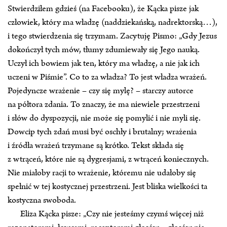
Stwierdziłem gdzieś (na Facebooku), że Kącka pisze jak
człowiek, który ma władzę (naddziekańską, nadrektorską…),
i tego stwierdzenia się trzymam. Zacytuję Pismo: „Gdy Jezus
dokończył tych mów, tłumy zdumiewały się Jego nauką.
Uczył ich bowiem jak ten, który ma władzę, a nie jak ich
uczeni w Piśmie”. Co to za władza? To jest władza wrażeń.
Pojedyncze wrażenie – czy się mylę? – starczy autorce
na półtora zdania. To znaczy, że ma niewiele przestrzeni
i słów do dyspozycji, nie może się pomylić i nie myli się.
Dowcip tych zdań musi być oschły i brutalny; wrażenia
i źródła wrażeń trzymane są krótko. Tekst składa się
z wtrąceń, które nie są dygresjami, z wtrąceń koniecznych.
Nie miałoby racji to wrażenie, któremu nie udałoby się
spełnić w tej kostycznej przestrzeni. Jest bliska wielkości ta
kostyczna swoboda.
Eliza Kącka pisze: „Czy nie jesteśmy czymś więcej niż