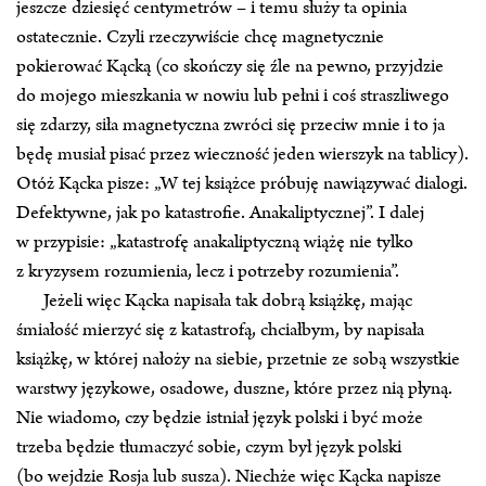
jeszcze dziesięć centymetrów – i temu służy ta opinia
ostatecznie. Czyli rzeczywiście chcę magnetycznie
pokierować Kącką (co skończy się źle na pewno, przyjdzie
do mojego mieszkania w nowiu lub pełni i coś straszliwego
się zdarzy, siła magnetyczna zwróci się przeciw mnie i to ja
będę musiał pisać przez wieczność jeden wierszyk na tablicy).
Otóż Kącka pisze: „W tej książce próbuję nawiązywać dialogi.
Defektywne, jak po katastrofie. Anakaliptycznej”. I dalej
w przypisie: „katastrofę anakaliptyczną wiążę nie tylko
z kryzysem rozumienia, lecz i potrzeby rozumienia”.
Jeżeli więc Kącka napisała tak dobrą książkę, mając
śmiałość mierzyć się z katastrofą, chciałbym, by napisała
książkę, w której nałoży na siebie, przetnie ze sobą wszystkie
warstwy językowe, osadowe, duszne, które przez nią płyną.
Nie wiadomo, czy będzie istniał język polski i być może
trzeba będzie tłumaczyć sobie, czym był język polski
(bo wejdzie Rosja lub susza). Niechże więc Kącka napisze