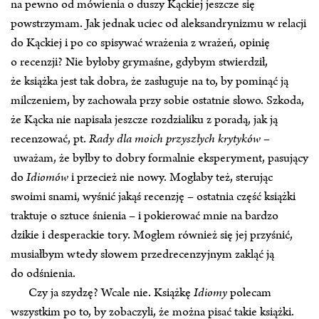
na pewno od mówienia o duszy Kąckiej jeszcze się
powstrzymam. Jak jednak uciec od aleksandrynizmu w relacji
do Kąckiej i po co spisywać wrażenia z wrażeń, opinię
o recenzji? Nie byłoby grymaśne, gdybym stwierdził,
że książka jest tak dobra, że zasługuje na to, by pominąć ją
milczeniem, by zachowała przy sobie ostatnie słowo. Szkoda,
że Kącka nie napisała jeszcze rozdzialiku z poradą, jak ją
recenzować, pt.
Rady dla moich przyszłych krytyków
–
uważam, że byłby to dobry formalnie eksperyment, pasujący
do
Idiomów
i przecież nie nowy. Mogłaby też, sterując
swoimi snami, wyśnić jakąś recenzję – ostatnia część książki
traktuje o sztuce śnienia – i pokierować mnie na bardzo
dzikie i desperackie tory. Mogłem również się jej przyśnić,
musiałbym wtedy słowem przedrecenzyjnym zakląć ją
do odśnienia.
Czy ja szydzę? Wcale nie. Książkę
Idiomy
polecam
wszystkim po to, by zobaczyli, że można pisać takie książki.