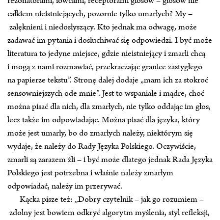
rezonatorami, łowcami, receptorami głosów – głosów nie
całkiem nieistniejących, pozornie tylko umarłych? My –
zalęknieni i niedosłyszący. Kto jednak ma odwagę, może
zadawać im pytania i dosłuchiwać się odpowiedzi. I być może
literatura to jedyne miejsce, gdzie nieistniejący i zmarli chcą
i mogą z nami rozmawiać, przekraczając granice zastygłego
na papierze tekstu”. Stronę dalej dodaje „mam ich za stokroć
sensowniejszych ode mnie”. Jest to wspaniałe i mądre, choć
można pisać dla nich, dla zmarłych, nie tylko oddając im głos,
lecz także im odpowiadając. Można pisać dla języka, który
może jest umarły, bo do zmarłych należy, niektórym się
wydaje, że należy do Rady Języka Polskiego. Oczywiście,
zmarli są zarazem źli – i być może dlatego jednak Rada Języka
Polskiego jest potrzebna i właśnie należy zmarłym
odpowiadać, należy im przerywać.
Kącka pisze też: „Dobry czytelnik – jak go rozumiem –
zdolny jest bowiem odkryć algorytm myślenia, styl refleksji,