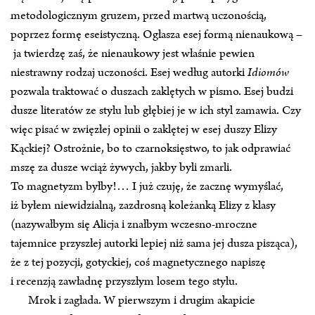
metodologicznym gruzem, przed martwą uczonością,
poprzez formę eseistyczną. Ogłasza esej formą nienaukową –
ja twierdzę zaś, że nienaukowy jest właśnie pewien
niestrawny rodzaj uczoności. Esej według autorki
Idiomów
pozwala traktować o duszach zaklętych w pismo. Esej budzi
dusze literatów ze stylu lub głębiej je w ich styl zamawia. Czy
więc pisać w zwięzłej opinii o zaklętej w esej duszy Elizy
Kąckiej? Ostrożnie, bo to czarnoksięstwo, to jak odprawiać
mszę za dusze wciąż żywych, jakby byli zmarli.
To magnetyzm byłby!… I już czuję, że zacznę wymyślać,
iż byłem niewidzialną, zazdrosną koleżanką Elizy z klasy
(nazywałbym się Alicja i znałbym wczesno‑mroczne
tajemnice przyszłej autorki lepiej niż sama jej dusza pisząca),
że z tej pozycji, gotyckiej, coś magnetycznego napiszę
i recenzją zawładnę przyszłym losem tego stylu.
Mrok i zagłada. W pierwszym i drugim akapicie