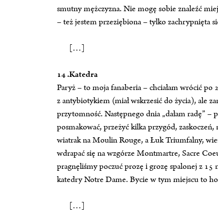
smutny mężczyzna. Nie mogę sobie znaleźć miejsc
– też jestem przeziębiona – tylko zachrypnięta 
[…]
14 .Katedra
Paryż – to moja fanaberia – chciałam wrócić po 
z antybiotykiem (miał wskrzesić do życia), ale z
przytomność. Następnego dnia „dałam radę” – p
posmakować, przeżyć kilka przygód, zaskoczeń, n
wiatrak na Moulin Rouge, a Łuk Triumfalny, wieża
wdrapać się na wzgórze Montmartre, Sacre Coe
pragnęliśmy poczuć prozę i grozę spalonej z 15 
katedry Notre Dame. Bycie w tym miejscu to ho
[…]