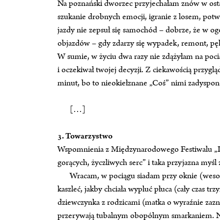
Na poznański dworzec przyjechałam znów w ostat
szukanie drobnych emocji, igranie z losem, potw
jazdy nie zepsuł się samochód – dobrze, że w o
objazdów – gdy zdarzy się wypadek, remont, pęka
W sumie, w życiu dwa razy nie zdążyłam na pocią
i oczekiwał twojej decyzji. Z ciekawością przyglą
minut, bo to nieokiełznane „Coś” nimi zadyspon
[…]
3. Towarzystwo
Wspomnienia z Międzynarodowego Festiwalu „L
gorących, życzliwych serc” i taka przyjazna myśl
Wracam, w pociągu siadam przy oknie (wesoł
kaszleć, jakby chciała wypluć płuca (cały czas tr
dziewczynka z rodzicami (matka o wyraźnie zazn
przerywają tubalnym obopólnym smarkaniem. N