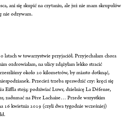
a, ani się skupić na czytaniu, ale już nie mam skrupułów
się nie odzywam.
20 latach w towarzystwie przyjaciół. Przyjechałam chora
anim ozdrowiałam, na ulicy zdążyłam lekko stracić
rzeszliśmy około 20 kilometrów, by miasto dotknąć,
iespodzianek. Przecież trzeba sprawdzić czy: kręci się
 Eiffla stoją; podziwiać Luwr, dzielnicę La Défense,
ur, zadumać na Père Lachaise… Przede wszystkim
na 16 kwietnia 2019 (czyli dwa tygodnie wcześniej)
łd.