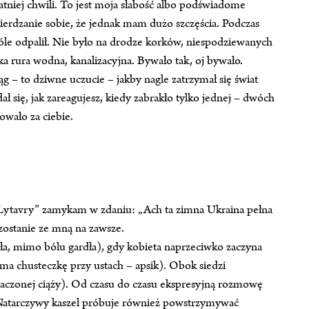
niej chwili. To jest moja słabość albo podświadome
ierdzanie sobie, że jednak mam dużo szczęścia. Podczas
góle odpalił. Nie było na drodze korków, niespodziewanych
 rura wodna, kanalizacyjna. Bywało tak, oj bywało.
g – to dziwne uczucie – jakby nagle zatrzymał się świat
dał się, jak zareagujesz, kiedy zabrakło tylko jednej – dwóch
owało za ciebie.
ytavry” zamykam w zdaniu: „Ach ta zimna Ukraina pełna
 zostanie ze mną na zawsze.
a, mimo bólu gardła), gdy kobieta naprzeciwko zaczyna
zyma chusteczkę przy ustach – apsik). Obok siedzi
aczonej ciąży). Od czasu do czasu ekspresyjną rozmowę
atarczywy kaszel próbuje również powstrzymywać