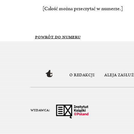
[Całość można przeczytać w numerze.]
POWRÓT DO NUMERU
O REDAKCJI
ALEJA ZASŁU
WYDAWCA: