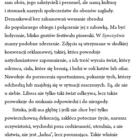
sam obóz, jego założycieli i personel, ale naszą kulturę
i stosunek naszych społeczeństw do obozów zagłady.
Demaskował bez zahamowań wessanie zbrodni
do popularnego obiegu i połączenie jej z zabawką. Ma być
ludycznie, blisko gustów festiwalu piosenki. W
Synczyźnie
mamy podobne zderzenie. Zdjęcia są utrzymane w słodkiej
konwencji reklamowej, takiej, która powoduje
natychmiastowe zapomnienie, a ich treść wyraża świat, który
odrzuca, ciała, które się bronią, i ludzi w roli katów lub ofiar.
Nawołuje do porzucenia oportunizmu, pokazuje tych, którzy
odchodzą lub znajdują się w sytuacji osaczonych. Są, ale nie
u siebie. Libera nie tylko taki świat odkrywa, lecz także
prowokuje do szukania odpowiedzi i do niezgody.
Sztuka, jeśli ma głębię i jeśli nie chce być tylko
powierzchowną dekoracją, zakłóca potoczne życie, narusza
oczywistości, wychodzi poza codzienność, utrudnia, a nie
ułatwia, nie jest „ładna”, lecz poruszająca. Takie właśnie