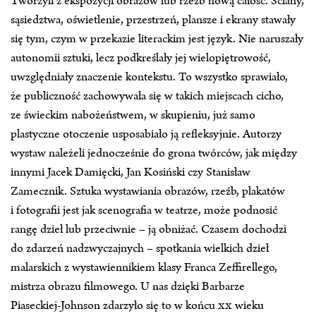
Tworzyli z ekspozycji obrazów lub rzeźb nową całość. Ściany,
sąsiedztwa, oświetlenie, przestrzeń, plansze i ekrany stawały
się tym, czym w przekazie literackim jest język. Nie naruszały
autonomii sztuki, lecz podkreślały jej wielopiętrowość,
uwzględniały znaczenie kontekstu. To wszystko sprawiało,
że publiczność zachowywała się w takich miejscach cicho,
ze świeckim nabożeństwem, w skupieniu, już samo
plastyczne otoczenie usposabiało ją refleksyjnie. Autorzy
wystaw należeli jednocześnie do grona twórców, jak między
innymi Jacek Damięcki, Jan Kosiński czy Stanisław
Zamecznik. Sztuka wystawiania obrazów, rzeźb, plakatów
i fotografii jest jak scenografia w teatrze, może podnosić
rangę dzieł lub przeciwnie – ją obniżać. Czasem dochodzi
do zdarzeń nadzwyczajnych – spotkania wielkich dzieł
malarskich z wystawiennikiem klasy Franca Zeffirellego,
mistrza obrazu filmowego. U nas dzięki Barbarze
Piaseckiej‑Johnson zdarzyło się to w końcu
XX
wieku