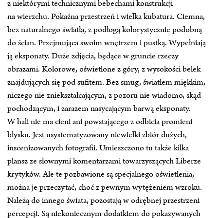
z niektórymi technicznymi bebechami konstrukcji
na wierzchu. Pokaźna przestrzeń i wielka kubatura. Ciemna,
bez naturalnego światła, z podłogą kolorystycznie podobną
do ścian. Przejmująca swoim wnętrzem i pustką. Wypełniają
ją eksponaty. Duże zdjęcia, będące w gruncie rzeczy
obrazami. Kolorowe, oświetlone z góry, z wysokości belek
znajdujących się pod sufitem. Bez smug, światłem miękkim,
niczego nie zniekształcającym, z pozoru nie wiadomo, skąd
pochodzącym, i zarazem nasycającym barwą eksponaty.
W hali nie ma cieni ani powstającego z odbicia promieni
błysku. Jest usystematyzowany niewielki zbiór dużych,
inscenizowanych fotografii. Umieszczono tu także kilka
plansz ze słownymi komentarzami towarzyszących Liberze
krytyków. Ale te pozbawione są specjalnego oświetlenia,
można je przeczytać, choć z pewnym wytężeniem wzroku.
Należą do innego świata, pozostają w odrębnej przestrzeni
percepcji. Są niekoniecznym dodatkiem do pokazywanych