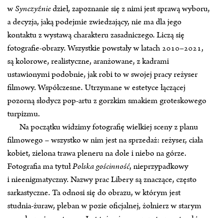
w
Synczyźnie
dzieł, zapoznanie się z nimi jest sprawą wyboru,
a decyzja, jaką podejmie zwiedzający, nie ma dla jego
kontaktu z wystawą charakteru zasadniczego. Liczą się
fotografie‑obrazy. Wszystkie powstały w latach 2010–2021,
są kolorowe, realistyczne, aranżowane, z kadrami
ustawionymi podobnie, jak robi to w swojej pracy reżyser
filmowy. Współczesne. Utrzymane w estetyce łączącej
pozorną słodycz pop‑artu z gorzkim smakiem groteskowego
turpizmu.
Na początku widzimy fotografię wielkiej sceny z planu
filmowego – wszystko w nim jest na sprzedaż: reżyser, ciała
kobiet, zielona trawa pleneru na dole i niebo na górze.
Fotografia ma tytuł
Polska gościnność
, nieprzypadkowy
i nieenigmatyczny. Nazwy prac Libery są znaczące, często
sarkastyczne. Ta odnosi się do obrazu, w którym jest
studnia‑żuraw, pleban w pozie oficjalnej, żołnierz w starym