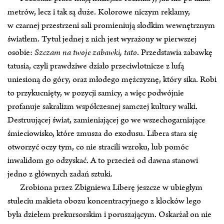
metrów, lecz i tak są duże. Kolorowe niczym reklamy,
w czarnej przestrzeni sali promieniują słodkim wewnętrznym
światłem. Tytuł jednej z nich jest wyrażony w pierwszej
osobie:
Szczam na twoje zabawki, tato
. Przedstawia zabawkę
tatusia, czyli prawdziwe działo przeciwlotnicze z lufą
uniesioną do góry, oraz młodego mężczyznę, który sika. Robi
to przykucnięty, w pozycji samicy, a więc podwójnie
profanuje sakralizm współczesnej samczej kultury walki.
Destruującej świat, zamieniającej go we wszechogarniające
śmieciowisko, które zmusza do exodusu. Libera stara się
otworzyć oczy tym, co nie stracili wzroku, lub pomóc
inwalidom go odzyskać. A to przecież od dawna stanowi
jedno z głównych zadań sztuki.
Zrobiona przez Zbigniewa Liberę jeszcze w ubiegłym
stuleciu makieta obozu koncentracyjnego z klocków lego
była dziełem prekursorskim i poruszającym. Oskarżał on nie