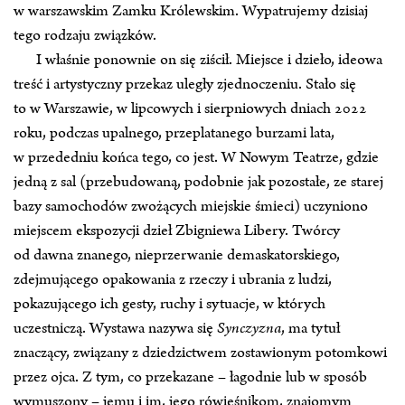
w warszawskim Zamku Królewskim. Wypatrujemy dzisiaj
tego rodzaju związków.
I właśnie ponownie on się ziścił. Miejsce i dzieło, ideowa
treść i artystyczny przekaz uległy zjednoczeniu. Stało się
to w Warszawie, w lipcowych i sierpniowych dniach 2022
roku, podczas upalnego, przeplatanego burzami lata,
w przededniu końca tego, co jest. W Nowym Teatrze, gdzie
jedną z sal (przebudowaną, podobnie jak pozostałe, ze starej
bazy samochodów zwożących miejskie śmieci) uczyniono
miejscem ekspozycji dzieł Zbigniewa Libery. Twórcy
od dawna znanego, nieprzerwanie demaskatorskiego,
zdejmującego opakowania z rzeczy i ubrania z ludzi,
pokazującego ich gesty, ruchy i sytuacje, w których
uczestniczą. Wystawa nazywa się
Synczyzna
, ma tytuł
znaczący, związany z dziedzictwem zostawionym potomkowi
przez ojca. Z tym, co przekazane – łagodnie lub w sposób
wymuszony – jemu i im, jego rówieśnikom, znajomym