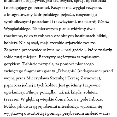
mundurze i rogatywce. Jest też reżyser, sprzęt operatorski
i obsługujący go personel. Reżyser ma wygląd reżysera,
a fotografowany kadr polskiego pejzażu, nasyconego
symbolicznymi postaciami i rekwizytami, ma nastrój
Wesela
Wyspiańskiego. Na pierwszym planie widzimy dwie
rozebrane, tylko w roboczo‑ozdobnych kostiumach bikini,
kobiety. Nie są stąd, mają szerokie azjatyckie twarze.
Zapewne pracownice seksualne – nasi goście – które znalazły
sobie tutaj miejsce. Barczysty mężczyzna w zapisanym
gotykiem T‑shircie przypala, za pomocą płonącego
zwiniętego fragmentu gazety „Dźwignia” (redagowanej przed
wojną przez Mieczysława Szczukę i Teresę Żarnower),
papierosa jednej z tych kobiet. Jest gościnny i zapewne
opiekuńczy. Pilnuje porządku, tak jak ksiądz, żołnierz
i reżyser. W głębi są wiejskie domy, krowy, pole i zboże.
Polska, jak uważają jej rdzenni mieszkańcy, wyróżnia się
wyjątkową otwartością i pomaga przybyszom znaleźć w niej