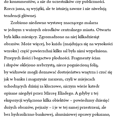
do konsumentów, a nie do uczestników czy publiczności.
Rzecz jasna, są wyjątki, ale te istnieją zawsze i nie niwelują
tendencji głównej.
Zrobiono niedawno wystawę znaczącego malarza
w jednym z ważnych ośrodków centralnego miasta. Otwarta
była kilka miesięcy. Zgromadzono na niej kilkadziesiąt
obrazów. Może więcej, bo każda (znajdująca się na wysokości
wzroku) część powierzchni kilku sal była nimi wypełniona.
Przepych ilości i bogactwo płodności. Fragmenty ścian
i słupów oklejono srebrzystą, nieco pogniecioną folią,
by widzowie mogli doznawać dostojeństwa wnętrza i czuć się
jak w banku i magazynie zarazem, czyli w miejscach
uchodzących dzisiaj za kluczowe, niczym wieże katedr
opisane niegdyś przez Mirceę Eliadego. A gdyby z tej
ekspozycji wyłączono kilka obiektów – powiedzmy dziesięć
dużych obrazów, pejzaży – i je w tej samej przestrzeni, ale
bez hydrauliczno‑bankowej, aluminiowej oprawy pokazano,