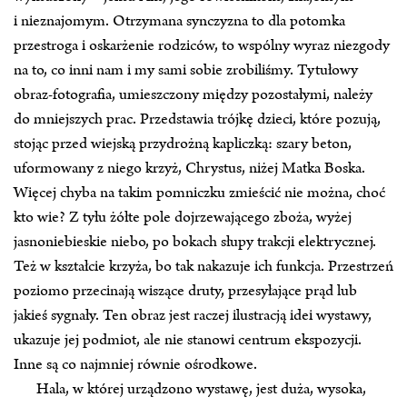
i nieznajomym. Otrzymana synczyzna to dla potomka
przestroga i oskarżenie rodziców, to wspólny wyraz niezgody
na to, co inni nam i my sami sobie zrobiliśmy. Tytułowy
obraz‑fotografia, umieszczony między pozostałymi, należy
do mniejszych prac. Przedstawia trójkę dzieci, które pozują,
stojąc przed wiejską przydrożną kapliczką: szary beton,
uformowany z niego krzyż, Chrystus, niżej Matka Boska.
Więcej chyba na takim pomniczku zmieścić nie można, choć
kto wie? Z tyłu żółte pole dojrzewającego zboża, wyżej
jasnoniebieskie niebo, po bokach słupy trakcji elektrycznej.
Też w kształcie krzyża, bo tak nakazuje ich funkcja. Przestrzeń
poziomo przecinają wiszące druty, przesyłające prąd lub
jakieś sygnały. Ten obraz jest raczej ilustracją idei wystawy,
ukazuje jej podmiot, ale nie stanowi centrum ekspozycji.
Inne są co najmniej równie ośrodkowe.
Hala, w której urządzono wystawę, jest duża, wysoka,