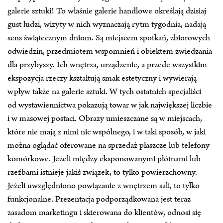
galerie sztuki! To właśnie galerie handlowe określają dzisiaj
gust ludzi, wizyty w nich wyznaczają rytm tygodnia, nadają
sens świątecznym dniom. Są miejscem spotkań, zbiorowych
odwiedzin, przedmiotem wspomnień i obiektem zwiedzania
dla przybyszy. Ich wnętrza, urządzenie, a przede wszystkim
ekspozycja rzeczy kształtują smak estetyczny i wywierają
wpływ także na galerie sztuki. W tych ostatnich specjaliści
od wystawiennictwa pokazują towar w jak największej liczbie
i w masowej postaci. Obrazy umieszczane są w miejscach,
które nie mają z nimi nic wspólnego, i w taki sposób, w jaki
można oglądać oferowane na sprzedaż płaszcze lub telefony
komórkowe. Jeżeli między eksponowanymi płótnami lub
rzeźbami istnieje jakiś związek, to tylko powierzchowny.
Jeżeli uwzględniono powiązanie z wnętrzem sali, to tylko
funkcjonalne. Prezentacja podporządkowana jest teraz
zasadom marketingu i skierowana do klientów, odnosi się