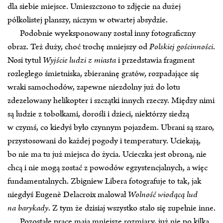
dla siebie miejsce. Umieszczono to zdjęcie na dużej
półkolistej planszy, niczym w otwartej absydzie.
Podobnie wyeksponowany został inny fotograficzny
obraz. Też duży, choć trochę mniejszy od
Polskiej gościnności
.
Nosi tytuł
Wyjście ludzi z miasta
i przedstawia fragment
rozległego śmietniska, zbieraninę gratów, rozpadające się
wraki samochodów, zapewne niezdolny już do lotu
zdezelowany helikopter i szczątki innych rzeczy. Między nimi
są ludzie z tobołkami, dorośli i dzieci, niektórzy siedzą
w czymś, co kiedyś było czynnym pojazdem. Ubrani są szaro,
przystosowani do każdej pogody i temperatury. Uciekają,
bo nie ma tu już miejsca do życia. Ucieczka jest obroną, nie
chcą i nie mogą zostać z powodów egzystencjalnych, a więc
fundamentalnych. Zbigniew Libera fotografuje to tak, jak
niegdyś Eugenè Delacroix malował
Wolność wiodącą lud
na barykady
. Z tym że dzisiaj wszystko stało się zupełnie inne.
Pozostałe prace mają mniejsze rozmiary, już nie po kilka