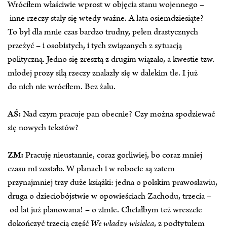
Wróciłem właściwie wprost w objęcia stanu wojennego –
inne rzeczy stały się wtedy ważne. A lata osiemdziesiąte?
To był dla mnie czas bardzo trudny, pełen drastycznych
przeżyć – i osobistych, i tych związanych z sytuacją
polityczną. Jedno się zresztą z drugim wiązało, a kwestie tzw.
młodej prozy siłą rzeczy znalazły się w dalekim tle. I już
do nich nie wróciłem. Bez żalu.
AŚ:
Nad czym pracuje pan obecnie? Czy można spodziewać
się nowych tekstów?
ZM:
Pracuję nieustannie, coraz gorliwiej, bo coraz mniej
czasu mi zostało. W planach i w robocie są zatem
przynajmniej trzy duże książki: jedna o polskim prawosławiu,
druga o dzieciobójstwie w opowieściach Zachodu, trzecia –
od lat już planowana! – o zimie. Chciałbym też wreszcie
dokończyć trzecią część
We władzy wisielca
, z podtytułem