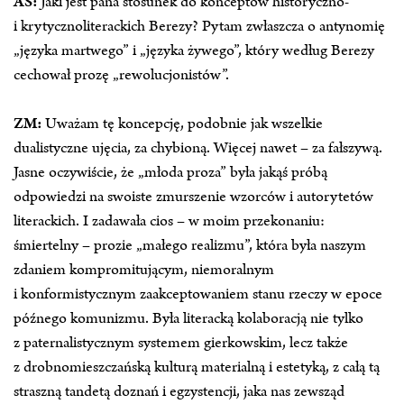
AŚ:
Jaki jest pana stosunek do konceptów historyczno‑
i krytycznoliterackich Berezy? Pytam zwłaszcza o antynomię
„języka martwego” i „języka żywego”, który według Berezy
cechował prozę „rewolucjonistów”.
ZM:
Uważam tę koncepcję, podobnie jak wszelkie
dualistyczne ujęcia, za chybioną. Więcej nawet – za fałszywą.
Jasne oczywiście, że „młoda proza” była jakąś próbą
odpowiedzi na swoiste zmurszenie wzorców i autorytetów
literackich. I zadawała cios – w moim przekonaniu:
śmiertelny – prozie „małego realizmu”, która była naszym
zdaniem kompromitującym, niemoralnym
i konformistycznym zaakceptowaniem stanu rzeczy w epoce
późnego komunizmu. Była literacką kolaboracją nie tylko
z paternalistycznym systemem gierkowskim, lecz także
z drobnomieszczańską kulturą materialną i estetyką, z całą tą
straszną tandetą doznań i egzystencji, jaka nas zewsząd