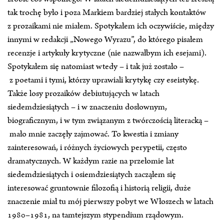
tak trochę było i poza Markiem bardziej stałych kontaktów
z prozaikami nie miałem. Spotykałem ich oczywiście, między
innymi w redakcji „Nowego Wyrazu”, do którego pisałem
recenzje i artykuły krytyczne (nie nazwałbym ich esejami).
Spotykałem się natomiast wtedy – i tak już zostało –
z poetami i tymi, którzy uprawiali krytykę czy eseistykę.
Także losy prozaików debiutujących w latach
siedemdziesiątych – i w znaczeniu dosłownym,
biograficznym, i w tym związanym z twórczością literacką –
mało mnie zaczęły zajmować. To kwestia i zmiany
zainteresowań, i różnych życiowych perypetii, często
dramatycznych. W każdym razie na przełomie lat
siedemdziesiątych i osiemdziesiątych zacząłem się
interesować gruntownie filozofią i historią religii, duże
znaczenie miał tu mój pierwszy pobyt we Włoszech w latach
1980–1981, na tamtejszym stypendium rządowym.