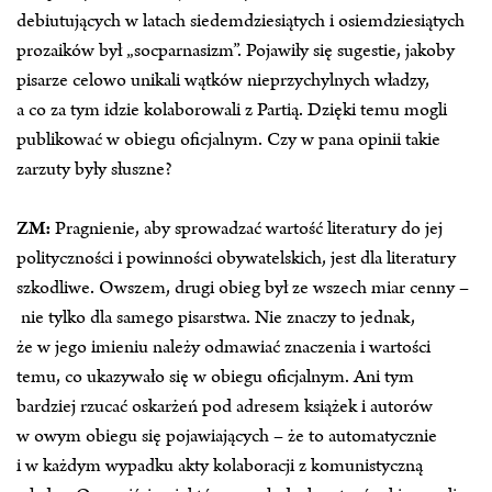
debiutujących w latach siedemdziesiątych i osiemdziesiątych
prozaików był „socparnasizm”. Pojawiły się sugestie, jakoby
pisarze celowo unikali wątków nieprzychylnych władzy,
a co za tym idzie kolaborowali z Partią. Dzięki temu mogli
publikować w obiegu oficjalnym. Czy w pana opinii takie
zarzuty były słuszne?
ZM:
Pragnienie, aby sprowadzać wartość literatury do jej
polityczności i powinności obywatelskich, jest dla literatury
szkodliwe. Owszem, drugi obieg był ze wszech miar cenny –
nie tylko dla samego pisarstwa. Nie znaczy to jednak,
że w jego imieniu należy odmawiać znaczenia i wartości
temu, co ukazywało się w obiegu oficjalnym. Ani tym
bardziej rzucać oskarżeń pod adresem książek i autorów
w owym obiegu się pojawiających – że to automatycznie
i w każdym wypadku akty kolaboracji z komunistyczną