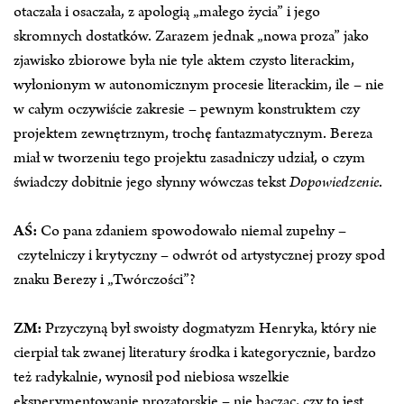
otaczała i osaczała, z apologią „małego życia” i jego
skromnych dostatków. Zarazem jednak „nowa proza” jako
zjawisko zbiorowe była nie tyle aktem czysto literackim,
wyłonionym w autonomicznym procesie literackim, ile – nie
w całym oczywiście zakresie – pewnym konstruktem czy
projektem zewnętrznym, trochę fantazmatycznym. Bereza
miał w tworzeniu tego projektu zasadniczy udział, o czym
świadczy dobitnie jego słynny wówczas tekst
Dopowiedzenie
.
AŚ:
Co pana zdaniem spowodowało niemal zupełny –
czytelniczy i krytyczny – odwrót od artystycznej prozy spod
znaku Berezy i „Twórczości”?
ZM:
Przyczyną był swoisty dogmatyzm Henryka, który nie
cierpiał tak zwanej literatury środka i kategorycznie, bardzo
też radykalnie, wynosił pod niebiosa wszelkie
eksperymentowanie prozatorskie – nie bacząc, czy to jest