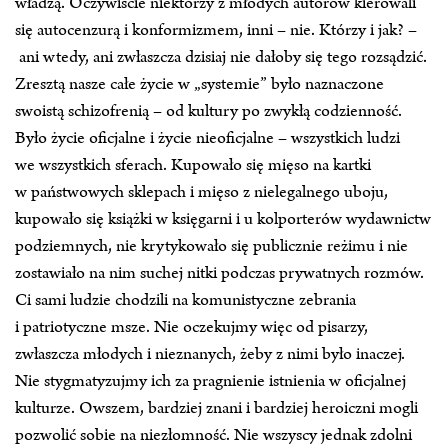
władzą. Oczywiście niektórzy z młodych autorów kierowali
się autocenzurą i konformizmem, inni – nie. Którzy i jak? –
ani wtedy, ani zwłaszcza dzisiaj nie dałoby się tego rozsądzić.
Zresztą nasze całe życie w „systemie” było naznaczone
swoistą schizofrenią – od kultury po zwykłą codzienność.
Było życie oficjalne i życie nieoficjalne – wszystkich ludzi
we wszystkich sferach. Kupowało się mięso na kartki
w państwowych sklepach i mięso z nielegalnego uboju,
kupowało się książki w księgarni i u kolporterów wydawnictw
podziemnych, nie krytykowało się publicznie reżimu i nie
zostawiało na nim suchej nitki podczas prywatnych rozmów.
Ci sami ludzie chodzili na komunistyczne zebrania
i patriotyczne msze. Nie oczekujmy więc od pisarzy,
zwłaszcza młodych i nieznanych, żeby z nimi było inaczej.
Nie stygmatyzujmy ich za pragnienie istnienia w oficjalnej
kulturze. Owszem, bardziej znani i bardziej heroiczni mogli
pozwolić sobie na niezłomność. Nie wszyscy jednak zdolni