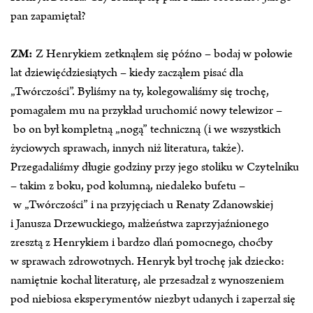
pan zapamiętał?
ZM:
Z Henrykiem zetknąłem się późno – bodaj w połowie
lat dziewięćdziesiątych – kiedy zacząłem pisać dla
„Twórczości”. Byliśmy na ty, kolegowaliśmy się trochę,
pomagałem mu na przykład uruchomić nowy telewizor –
bo on był kompletną „nogą” techniczną (i we wszystkich
życiowych sprawach, innych niż literatura, także).
Przegadaliśmy długie godziny przy jego stoliku w Czytelniku
– takim z boku, pod kolumną, niedaleko bufetu –
w „Twórczości” i na przyjęciach u Renaty Zdanowskiej
i Janusza Drzewuckiego, małżeństwa zaprzyjaźnionego
zresztą z Henrykiem i bardzo dlań pomocnego, choćby
w sprawach zdrowotnych. Henryk był trochę jak dziecko:
namiętnie kochał literaturę, ale przesadzał z wynoszeniem
pod niebiosa eksperymentów niezbyt udanych i zaperzał się