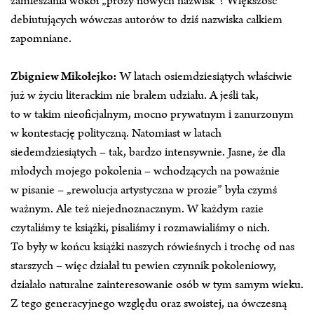
zamieszania wokół „prozy nowych nazwisk”? Większość
debiutujących wówczas autorów to dziś nazwiska całkiem
zapomniane.
Zbigniew Mikołejko:
W latach osiemdziesiątych właściwie
już w życiu literackim nie brałem udziału. A jeśli tak,
to w takim nieoficjalnym, mocno prywatnym i zanurzonym
w kontestację polityczną. Natomiast w latach
siedemdziesiątych – tak, bardzo intensywnie. Jasne, że dla
młodych mojego pokolenia – wchodzących na poważnie
w pisanie – „rewolucja artystyczna w prozie” była czymś
ważnym. Ale też niejednoznacznym. W każdym razie
czytaliśmy te książki, pisaliśmy i rozmawialiśmy o nich.
To były w końcu książki naszych rówieśnych i trochę od nas
starszych – więc działał tu pewien czynnik pokoleniowy,
działało naturalne zainteresowanie osób w tym samym wieku.
Z tego generacyjnego względu oraz swoistej, na ówczesną