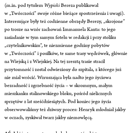
(m.in. pod tytułem
Wypiski
Bereza publikował
w „Twórczości” swoje różne bieżące spostrzeżenia i uwagi).
Interesujące były też codzienne obrzędy Berezy, „skrojone”
po trosze na wzór zachowań Immanuela Kanta: to jego
zasiadanie w tym samym fotelu w redakcji i przy stoliku
„czytelnikowskim”, te niezmienne godziny pobytów
w „Twórczości” i posiłków, te same trasy wędrówek, głównie
na Wiejską i z Wiejskiej. Na tej zresztą trasie stracił
przytomność i został odwieziony do szpitala, z którego już
nie miał wrócić. Wzruszająca była nadto jego życiowa
bezradność i zgrzebność życia – w skromnym, małym
mieszkanku stalinowskiego bloku, pośród nielicznych
sprzętów z lat sześćdziesiątych. Pod koniec jego życia
obserwowaliśmy też dziwny proces: Henryk młodniał jakby
w oczach, zyskiwał twarz jakby niemowlęcą.