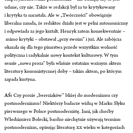
udane, czy nie. Także w redakcji był za to krytykowany
i krytyka ta narastała. Ale w „Twórczości” obowiązuje
liberalna zasada, że redaktor działu jest w pełni autonomiczny
i odpowiada za jego kształt. Henryk zatem konsekwentnie –
mimo krytyki – obstawał „przy swoim” i już. Ale zabójcza
okazała się dla tego pisarstwa przede wszystkim wolność
polityczna i radykalnie nowy kontekst kulturowy. W tym
sensie „nowa proza” była właśnie ostatnim ważnym aktem
literatury komunistycznej doby – takim aktem, po którym
zapada kurtyna.
AŚ:
Czy prozie „bereziaków” bliżej do modernizmu czy
postmodernizmu? Niektórzy badacze widzą w Marku Słyku
pierwszego w Polsce postmodernistę. Inni, jak choćby
Włodzimierz Bolecki, bardzo niechętnie używają terminu
postmodernizm, opisując literaturę
XX
wieku w kategoriach