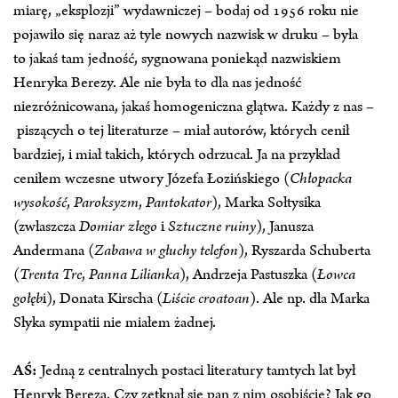
miarę, „eksplozji” wydawniczej – bodaj od 1956 roku nie
pojawiło się naraz aż tyle nowych nazwisk w druku – była
to jakaś tam jedność, sygnowana poniekąd nazwiskiem
Henryka Berezy. Ale nie była to dla nas jedność
niezróżnicowana, jakaś homogeniczna glątwa. Każdy z nas –
piszących o tej literaturze – miał autorów, których cenił
bardziej, i miał takich, których odrzucał. Ja na przykład
ceniłem wczesne utwory Józefa Łozińskiego (
Chłopacka
wysokość
,
Paroksyzm
,
Pantokator
), Marka Sołtysika
(zwłaszcza
Domiar złego
i
Sztuczne ruiny
), Janusza
Andermana (
Zabawa w głuchy telefon
), Ryszarda Schuberta
(
Trenta Tre
,
Panna Lilianka
), Andrzeja Pastuszka (
Łowca
gołęb
i), Donata Kirscha (
Liście croatoan
). Ale np. dla Marka
Słyka sympatii nie miałem żadnej.
AŚ:
Jedną z centralnych postaci literatury tamtych lat był
Henryk Bereza. Czy zetknął się pan z nim osobiście? Jak go