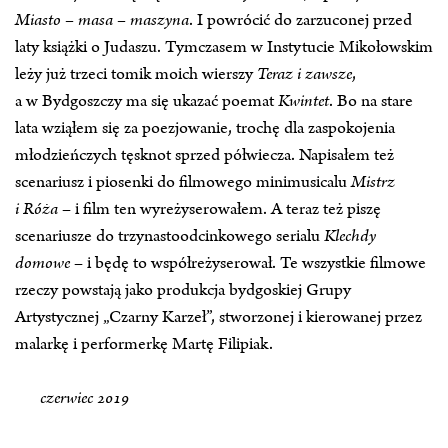
Miasto – masa – maszyna
. I powrócić do zarzuconej przed
laty książki o Judaszu. Tymczasem w Instytucie Mikołowskim
leży już trzeci tomik moich wierszy
Teraz i zawsze
,
a w Bydgoszczy ma się ukazać poemat
Kwintet
. Bo na stare
lata wziąłem się za poezjowanie, trochę dla zaspokojenia
młodzieńczych tęsknot sprzed półwiecza. Napisałem też
scenariusz i piosenki do filmowego minimusicalu
Mistrz
i Róża
– i film ten wyreżyserowałem. A teraz też piszę
scenariusze do trzynastoodcinkowego serialu
Klechdy
domowe
– i będę to współreżyserował. Te wszystkie filmowe
rzeczy powstają jako produkcja bydgoskiej Grupy
Artystycznej „Czarny Karzeł”, stworzonej i kierowanej przez
malarkę i performerkę Martę Filipiak.
czerwiec 2019