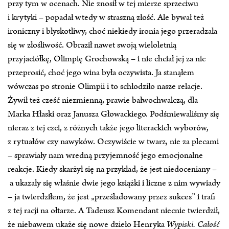
przy tym w ocenach. Nie znosił w tej mierze sprzeciwu
i krytyki – popadał wtedy w straszną złość. Ale bywał też
ironiczny i błyskotliwy, choć niekiedy ironia jego przeradzała
się w złośliwość. Obraził nawet swoją wieloletnią
przyjaciółkę, Olimpię Grochowską – i nie chciał jej za nic
przeprosić, choć jego wina była oczywista. Ja stanąłem
wówczas po stronie Olimpii i to schłodziło nasze relacje.
Żywił też cześć niezmienną, prawie bałwochwalczą, dla
Marka Hłaski oraz Janusza Głowackiego. Podśmiewaliśmy się
nieraz z tej czci, z różnych także jego literackich wyborów,
z rytuałów czy nawyków. Oczywiście w twarz, nie za plecami
– sprawiały nam wredną przyjemność jego emocjonalne
reakcje. Kiedy skarżył się na przykład, że jest niedoceniany –
a ukazały się właśnie dwie jego książki i liczne z nim wywiady
– ja twierdziłem, że jest „prześladowany przez sukces” i trafi
z tej racji na ołtarze. A Tadeusz Komendant niecnie twierdził,
że niebawem ukaże się nowe dzieło Henryka
Wypiski. Całość