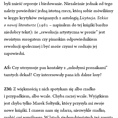
byli znieść represje i biedowanie. Niezależnie jednak od tego
należy powiedzieć jedną istotną rzecz, którą sobie mówiliśmy
w kręgu krytyków związanych z antologią
Licytacja. Szkice
o nowej literaturze
(1981 – napisałem do tej książki bardzo
niedobry tekst): że „rewolucja artystyczna w prozie” jest
swoistym surogatem czy pisarskim odpowiednikiem
rewolucji społecznej i być może czymś w rodzaju jej
zapowiedzi.
AŚ:
Czy utrzymuje pan kontakty z „młodymi prozaikami”
tamtych dekad? Czy interesowały pana ich dalsze losy?
ZM:
Z większością z nich spotykam się albo rzadko
i przypadkiem, albo wcale. Chyba raczej wcale. Wyjątkiem
jest chyba tylko Marek Sołtysik, który przysyła mi swoje
nowe książki. I czasem nam się zdarza, niezwykle rzadko,
zrobić coś wspólnego. W latach siedemdziesiątych też zresztą