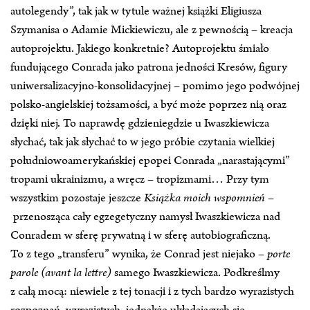
autolegendy”, tak jak w tytule ważnej książki Eligiusza
Szymanisa o Adamie Mickiewiczu, ale z pewnością – kreacja
autoprojektu. Jakiego konkretnie? Autoprojektu śmiało
fundującego Conrada jako patrona jedności Kresów, figury
uniwersalizacyjno‑konsolidacyjnej – pomimo jego podwójnej
polsko‑angielskiej tożsamości, a być może poprzez nią oraz
dzięki niej. To naprawdę gdzieniegdzie u Iwaszkiewicza
słychać, tak jak słychać to w jego próbie czytania wielkiej
południowoamerykańskiej epopei Conrada „narastającymi”
tropami ukrainizmu, a wręcz – tropizmami… Przy tym
wszystkim pozostaje jeszcze
Książka moich wspomnień
–
przenosząca cały egzegetyczny namysł Iwaszkiewicza nad
Conradem w sferę prywatną i w sferę autobiograficzną.
To z tego „transferu” wynika, że Conrad jest niejako –
porte
parole (avant la lettre)
samego Iwaszkiewicza. Podkreślmy
z całą mocą: niewiele z tej tonacji i z tych bardzo wyrazistych