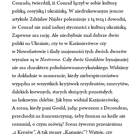
Conrada, twierdził, iż Conrad łączył w sobie kulturę
polską, rosyjską i ukraińską. W niedrukowanym jeszcze
artykule Zdzisław Najder polemizuje z tą tezą i dowodzi,
że Conrad nie miał żadnej styczności z kulturą ukraińską.
Zapewne ma rację. Ale niechybnie znał dobrze dwór
polski na Ukrainie, czy to w Kazimierówce czy
w Nowofastowie i ślady znajomości tych dwóch dworów
wyraźne są w
Nostromo
. Cały dwór Gouldów bynajmniej
nie ma charakteru południowoamerykańskiego. Widzimy
to dokładnie w momencie, kiedy niebezpieczeństwo
wypędza ze wszystkich kryjówek rezydentów, emerytów,
dalekich krewnych, starych służących pozostałych
na łaskawym chlebie. Jak bym widział Kazimierówkę.
A scena, kiedy pani Gould, jadąc powozem z Decoudem,
przechodzi na francuszczyznę, żeby furman na koźle nie
rozumiał, o czym mówią? Scena żywcem przeniesiona
„z Kresów”. A tak zwany „Kaganiec”? Wątpię, czy