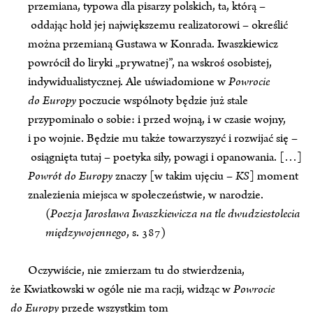
przemiana, typowa dla pisarzy polskich, ta, którą –
oddając hołd jej największemu realizatorowi – określić
można przemianą Gustawa w Konrada. Iwaszkiewicz
powrócił do liryki „prywatnej”, na wskroś osobistej,
indywidualistycznej. Ale uświadomione w
Powrocie
do Europy
poczucie wspólnoty będzie już stale
przypominało o sobie: i przed wojną, i w czasie wojny,
i po wojnie. Będzie mu także towarzyszyć i rozwijać się –
osiągnięta tutaj – poetyka siły, powagi i opanowania. […]
Powrót do Europy
znaczy [w takim ujęciu –
KS
] moment
znalezienia miejsca w społeczeństwie, w narodzie.
(
Poezja Jarosława Iwaszkiewicza na tle dwudziestolecia
międzywojennego
, s. 387)
Oczywiście, nie zmierzam tu do stwierdzenia,
że Kwiatkowski w ogóle nie ma racji, widząc w
Powrocie
do Europy
przede wszystkim tom