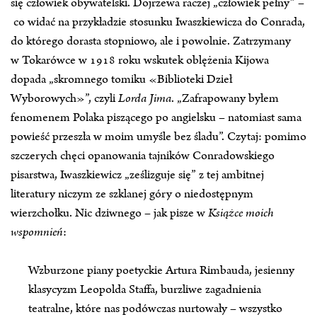
się człowiek obywatelski. Dojrzewa raczej „człowiek pełny” –
co widać na przykładzie stosunku Iwaszkiewicza do Conrada,
do którego dorasta stopniowo, ale i powolnie. Zatrzymany
w Tokarówce w 1918 roku wskutek oblężenia Kijowa
dopada „skromnego tomiku «Biblioteki Dzieł
Wyborowych»”, czyli
Lorda Jima
. „Zafrapowany byłem
fenomenem Polaka piszącego po angielsku – natomiast sama
powieść przeszła w moim umyśle bez śladu”. Czytaj: pomimo
szczerych chęci opanowania tajników Conradowskiego
pisarstwa, Iwaszkiewicz „ześlizguje się” z tej ambitnej
literatury niczym ze szklanej góry o niedostępnym
wierzchołku. Nic dziwnego – jak pisze w
Książce moich
wspomnień
:
Wzburzone piany poetyckie Artura Rimbauda, jesienny
klasycyzm Leopolda Staffa, burzliwe zagadnienia
teatralne, które nas podówczas nurtowały – wszystko