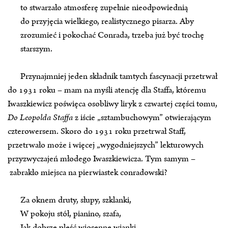
to stwarzało atmosferę zupełnie nieodpowiednią
do przyjęcia wielkiego, realistycznego pisarza. Aby
zrozumieć i pokochać Conrada, trzeba już być trochę
starszym.
Przynajmniej jeden składnik tamtych fascynacji przetrwał
do 1931 roku – mam na myśli atencję dla Staffa, któremu
Iwaszkiewicz poświęca osobliwy liryk z czwartej części tomu,
Do Leopolda Staffa
z iście „sztambuchowym” otwierającym
czterowersem. Skoro do 1931 roku przetrwał Staff,
przetrwało może i więcej „wygodniejszych” lekturowych
przyzwyczajeń młodego Iwaszkiewicza. Tym samym –
zabrakło miejsca na pierwiastek conradowski?
Za oknem druty, słupy, szklanki,
W pokoju stół, pianino, szafa,
Jak dobrze pleść wiosenne wianki