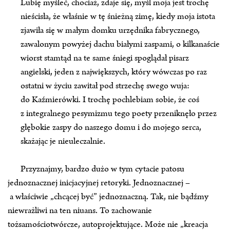
Lubię myśleć, chociaż, zdaje się, myśl moja jest trochę
nieścisła, że właśnie w tę śnieżną zimę, kiedy moja istota
zjawiła się w małym domku urzędnika fabrycznego,
zawalonym powyżej dachu białymi zaspami, o kilkanaście
wiorst stamtąd na te same śniegi spoglądał pisarz
angielski, jeden z największych, który wówczas po raz
ostatni w życiu zawitał pod strzechę swego wuja:
do Kaźmierówki. I trochę pochlebiam sobie, że coś
z integralnego pesymizmu tego poety przeniknęło przez
głębokie zaspy do naszego domu i do mojego serca,
skażając je nieuleczalnie.
Przyznajmy, bardzo dużo w tym cytacie patosu
jednoznacznej inicjacyjnej retoryki. Jednoznacznej –
a właściwie „chcącej być” jednoznaczną. Tak, nie bądźmy
niewrażliwi na ten niuans. To zachowanie
tożsamościotwórcze, autoprojektujące. Może nie „kreacja