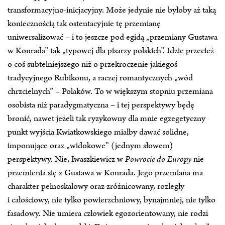
transformacyjno‑inicjacyjny. Może jedynie nie byłoby aż taką
koniecznością tak ostentacyjnie tę przemianę
uniwersalizować – i to jeszcze pod egidą „przemiany Gustawa
w Konrada” tak „typowej dla pisarzy polskich”. Idzie przecież
o coś subtelniejszego niż o przekroczenie jakiegoś
tradycyjnego Rubikonu, a raczej romantycznych „wód
chrzcielnych” – Polaków. To w większym stopniu przemiana
osobista niż paradygmatyczna – i tej perspektywy będę
bronić, nawet jeżeli tak ryzykowny dla mnie egzegetyczny
punkt wyjścia Kwiatkowskiego miałby dawać solidne,
imponujące oraz „widokowe” (jednym słowem)
perspektywy. Nie, Iwaszkiewicz w
Powrocie do Europy
nie
przemienia się z Gustawa w Konrada. Jego przemiana ma
charakter pełnoskalowy oraz zróżnicowany, rozległy
i całościowy, nie tylko powierzchniowy, bynajmniej, nie tylko
fasadowy. Nie umiera człowiek egozorientowany, nie rodzi