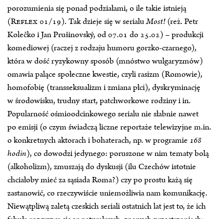
porozumienia się ponad podziałami, o ile takie istnieją
(
Reflex
01/19). Tak dzieje się w serialu
Most!
(reż. Petr
Kolečko i Jan Prušinovský, od 07.01 do 25.02) – produkcji
komediowej (raczej z rodzaju humoru gorzko-czarnego),
która w dość ryzykowny sposób (mnóstwo wulgaryzmów)
omawia palące społeczne kwestie, czyli rasizm (Romowie),
homofobię (transseksualizm i zmiana płci), dyskryminację
w środowisku, trudny start, patch­workowe rodziny i in.
Popularność ośmioodcinkowego serialu nie słabnie nawet
po emisji (o czym świadczą liczne reportaże telewizyjne m.in.
o konkretnych aktorach i bohaterach, np. w programie
168
hodin
), co dowodzi jedynego: poruszone w nim tematy bolą
(alkoholizm), zmuszają do dyskusji (ilu Czechów istotnie
chciałoby mieć za sąsiada Roma?) czy po prostu każą się
zastanowić, co rzeczywiście uniemożliwia nam komunikację.
Niewątpliwą zaletą czeskich seriali ostatnich lat jest to, że ich