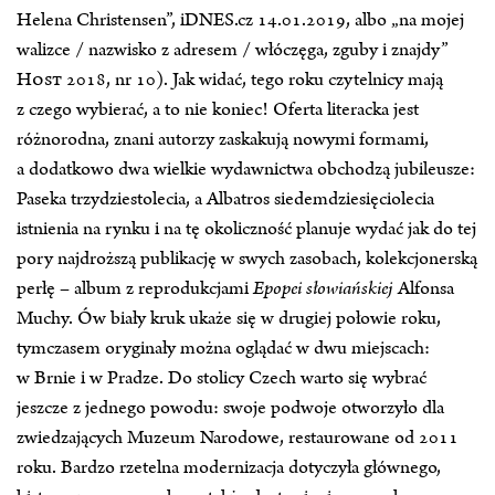
Helena Christensen”, iDNES.cz 14.01.2019, albo „na mojej
walizce / nazwisko z adresem / włóczęga, zguby i znajdy”
Host
2018, nr 10). Jak widać, tego roku czytelnicy mają
z czego wybierać, a to nie koniec! Oferta literacka jest
różnorodna, znani autorzy zaskakują nowymi formami,
a dodatkowo dwa wielkie wydawnictwa obchodzą jubileusze:
Paseka trzydziestolecia, a Albatros siedemdziesięciolecia
istnienia na rynku i na tę okoliczność planuje wydać jak do tej
pory najdroższą publikację w swych zasobach, kolekcjonerską
perłę – album z reprodukcjami
Epopei słowiańskiej
Alfonsa
Muchy. Ów biały kruk ukaże się w drugiej połowie roku,
tymczasem oryginały można oglądać w dwu miejscach:
w Brnie i w Pradze. Do stolicy Czech warto się wybrać
jeszcze z jednego powodu: swoje podwoje otworzyło dla
zwiedzających Muzeum Narodowe, restaurowane od 2011
roku. Bardzo rzetelna modernizacja dotyczyła głównego,