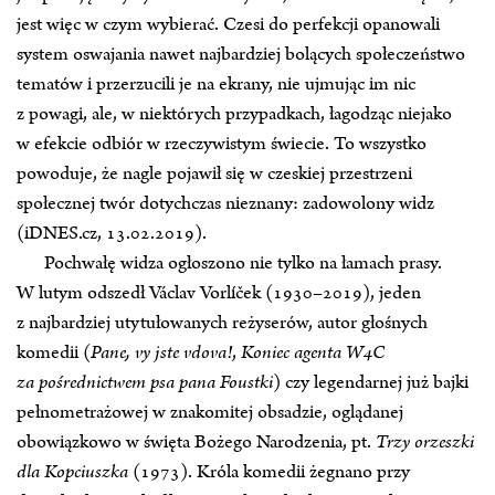
jest więc w czym wybierać. Czesi do perfekcji opanowali
system oswajania nawet najbardziej bolących społeczeństwo
tematów i przerzucili je na ekrany, nie ujmując im nic
z powagi, ale, w niektórych przypadkach, łagodząc niejako
w efekcie odbiór w rzeczywistym świecie. To wszystko
powoduje, że nagle pojawił się w czeskiej przestrzeni
społecznej twór dotychczas nieznany: zadowolony widz
(iDNES.cz, 13.02.2019).
Pochwałę widza ogłoszono nie tylko na łamach prasy.
W lutym odszedł Václav Vorlíček (1930–2019), jeden
z najbardziej utytułowanych reżyserów, autor głośnych
komedii (
Pane, vy jste vdova!
,
Koniec agenta W4C
za pośrednictwem psa pana Foustki
) czy legendarnej już bajki
pełnometrażowej w znakomitej obsadzie, oglądanej
obowiązkowo w święta Bożego Narodzenia, pt.
Trzy orzeszki
dla Kopciuszka
(1973). Króla komedii żegnano przy