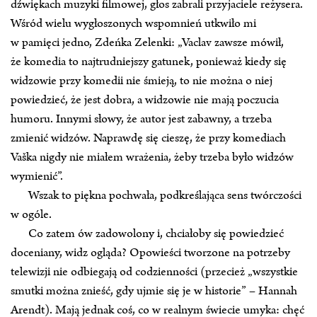
dźwiękach muzyki filmowej, głos zabrali przyjaciele reżysera.
Wśród wielu wygłoszonych wspomnień utkwiło mi
w pamięci jedno, Zdeńka Zelenki: „Vaclav zawsze mówił,
że komedia to najtrudniejszy gatunek, ponieważ kiedy się
widzowie przy komedii nie śmieją, to nie można o niej
powiedzieć, że jest dobra, a widzowie nie mają poczucia
humoru. Innymi słowy, że autor jest zabawny, a trzeba
zmienić widzów. Naprawdę się cieszę, że przy komediach
Vaška nigdy nie miałem wrażenia, żeby trzeba było widzów
wymienić”.
Wszak to piękna pochwała, podkreślająca sens twórczości
w ogóle.
Co zatem ów zadowolony i, chciałoby się powiedzieć
doceniany, widz ogląda? Opowieści tworzone na potrzeby
telewizji nie odbiegają od codzienności (przecież „wszystkie
smutki można znieść, gdy ujmie się je w historie” – Hannah
Arendt). Mają jednak coś, co w realnym świecie umyka: chęć