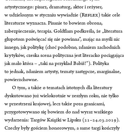
artystycznego: pisarz, dramaturg, aktor i reżyser,
w udzielonym w styczniu wywiadzie (
Reflex
) takie cele
literaturze wyznacza. Pisanie to bowiem obrona,
zabezpieczenie, terapia. Goldflam podkreśla, że „literatura
głupotom poświęcać się nie powinna”, mając na myśli nic
innego, jak politykę (choć podobno, zdaniem zachodnich
krytyków, czeska scena polityczna jest literacko pociągająca
jak mało która – „taki na przykład Babiš!”). Polityka
to jednak, zdaniem artysty, tematy zastępcze, marginalne,
powierzchowne.
O tym, a także o tematach istotnych dla literatury
dyskutowano już wielokrotnie w zeszłym roku, nie tylko
w przestrzeni krajowej, lecz także poza granicami,
przygotowywano się bowiem do nad wyraz ważkiego
wydarzenia: Targów Książki w Lipsku (21–24.03.2019).
Czechy były gościem honorowym, a same targi kończyły