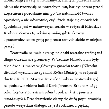
fabuła rozgrywa się w naturalnych, znanych przestrzeniach:
planu nie tworzy się na potrzeby filmu, bar był barem przed
kręceniem i pozostanie nim po. To naturalność tworzy
opowieść, a nie odwrotnie, czyli życie staje się opowieścią
(podobnie jest w najnowszym serialu w reżyserii Miroslava
Krobota
Zkáza Dejvického divadla
, gdzie aktorzy
i pracownicy teatru grają po prostu samych siebie w miejscu
pracy).
Teatr trafia na małe ekrany, na deski teatralne trafiają zaś
długo oczekiwane premiery. W Teatrze Narodowym były
takie dwie. 1 marca w głównym gmachu teatru (Národní
divadlo) wystawiono spektakl
Kytice
(
Bukiety
, w reżyserii
duetu SKUTR: Martina Kukučki i Lukáša Trpišovskiego)
na podstawie zbioru ballad Karla Jaromira Erbena z 1853
roku (
Kytice z pověstí národních
, pol.
Bukiet z powieści
narodowych
). Przedstawienie cieszy się dużą popularnością
przede wszystkim dlatego, że jest rodzime, z piękną