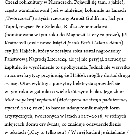
Czeski rok kultury w Niemczech. Pojawili się tam, a jakże!,
często wzmiankowani (też w niniejszej kolumnie na łamach
„Twórczości”) artyści: rzeczony Arnošt Goldfram, Jáchym
Topol, reżyser Petr Zelenka, Radka Denemarková
(nominowana w tym roku do Magnezii Litery za prozę), Jiří
Kratochvíl (dwie nowe książki
Je suis Paris
i
Liška v dámu
)
czy Jiří Hájíček, który w zeszłym roku został nagrodzony
Państwową Nagrodą Literacką, ale jej nie przyjął, zarzucając
kapitule, że wyróżnienie to upolityczniła. Jednak nie wszystko
stracone: krytycy przyjmują, że Hájíček mógłby dostać drugą
szansę. Otóż wybitny a poczytny beletrysta sprawdził się
w tym roku w gatunku o wiele krótszym: haiku. Jego zbiór
Muž na pokraji vzplanutí
(
Mężczyzna na skraju podniecenia
,
styczeń 2019 roku) to bardzo udany tomik małych form
artystycznych, tworzonych w latach 2017–2018, w różnych
miejscach domu czy świata, co znajduje odzwierciedlenie
w tekstach („Czy to tylko sen? / W mej kuchni je śniadanie /