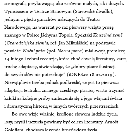
scenografią przykuwającą oko zarówno małych, jak i dużych.
Tymczasem w Teatrze Stanowym (Stavovské divadlo),
jednym z pięciu gmachów należących do Teatru
Narodowego, na warsztat po raz pierwszy wzięto prozę
znanego w Polsce Jáchyma Topola. Spektakl
Kouzelná země
(
Czarodziejska ziemia
, reż. Jan Mikulášek) na podstawie
powieści
Noční práce
(pol.
Nocna praca
) miał swoją premierę
14 lutego i zebrał recenzje, które choć chwalą literaturę, karcą
trochę adaptację, stwierdzając, że „dobry pisarz ilustracji
do swych słów nie potrzebuje” (iDNES.cz 18.02.2019).
Niewątpliwie trzeba jednak podkreślić, że jest to pierwsza
adaptacja teatralna znanego czeskiego pisarza; warto trzymać
kciuki za kolejne próby zmierzenia się z jego wizjami świata
i dramatyczną historią w innych twórczych przestrzeniach.
Bo owe wizje właśnie, kreślone słowem ludzkie życia,
losy, myśli i uczucia powinny być celem literatury. Arnošt
Goldflam, chodząca legenda brneńskiego życia