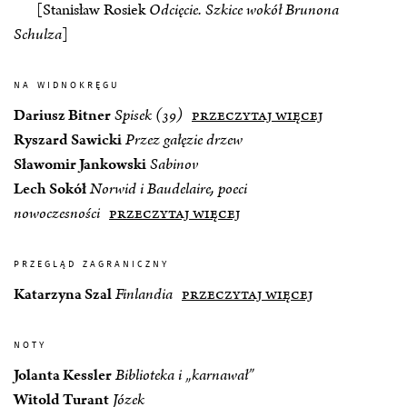
[Stanisław Rosiek
Odcięcie. Szkice wokół Brunona
Schulza
]
na widnokręgu
Dariusz Bitner
Spisek (39)
przeczytaj więcej
Ryszard Sawicki
Przez gałęzie drzew
Sławomir Jankowski
Sabinov
Lech Sokół
Norwid i Baudelaire, poeci
nowoczesności
przeczytaj więcej
przegląd zagraniczny
Katarzyna Szal
Finlandia
przeczytaj więcej
noty
Jolanta Kessler
Biblioteka i „karnawał”
Witold Turant
Józek