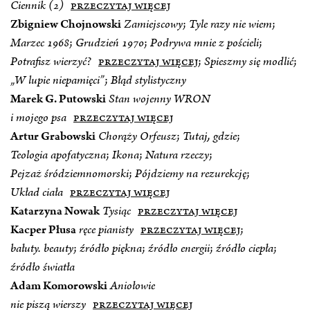
Ciennik (2)
przeczytaj więcej
Zbigniew Chojnowski
Zamiejscowy
;
Tyle razy nie wiem
;
Marzec 1968
;
Grudzień 1970
;
Podrywa mnie z pościeli
;
Potrafisz wierzyć?
przeczytaj więcej
;
Spieszmy się modlić
;
„W lupie niepamięci”
;
Błąd stylistyczny
Marek G. Putowski
Stan wojenny WRON
i mojego psa
przeczytaj więcej
Artur Grabowski
Chorąży Orfeusz
;
Tutaj, gdzie
;
Teologia apofatyczna
;
Ikona
;
Natura rzeczy
;
Pejzaż śródziemnomorski
;
Pójdziemy na rezurekcję
;
Układ ciała
przeczytaj więcej
Katarzyna Nowak
Tysiąc
przeczytaj więcej
Kacper Płusa
ręce pianisty
przeczytaj więcej
;
bałuty. beauty
;
źródło piękna
;
źródło energii
;
źródło ciepła
;
źródło światła
Adam Komorowski
Aniołowie
nie piszą wierszy
przeczytaj więcej