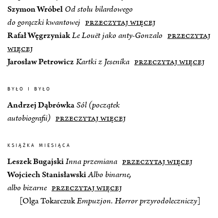
Szymon Wróbel
Od stołu bilardowego
do gorączki kwantowej
przeczytaj więcej
Rafał Węgrzyniak
Le Louët jako anty‑Gonzalo
przeczytaj
więcej
Jarosław Petrowicz
Kartki z Jeseníka
przeczytaj więcej
było i było
Andrzej Dąbrówka
Sól (początek
autobiografii)
przeczytaj więcej
książka miesiąca
Leszek Bugajski
Inna przemiana
przeczytaj więcej
Wojciech Stanisławski
Albo binarne,
albo bizarne
przeczytaj więcej
[Olga Tokarczuk
Empuzjon. Horror przyrodoleczniczy
]