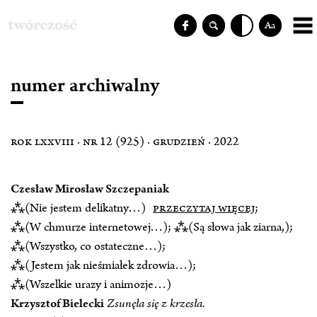
Aa
numer archiwalny
rok lxxviii · nr 12 (925) · grudzień · 2022
Czesław Mirosław Szczepaniak
⁂(Nie jestem delikatny…)
przeczytaj więcej
;
⁂(W chmurze internetowej…); ⁂(Są słowa jak ziarna,);
⁂(Wszystko, co ostateczne…);
⁂(Jestem jak nieśmiałek zdrowia…);
⁂(Wszelkie urazy i animozje…)
Krzysztof Bielecki
Zsunęła się z krzesła.