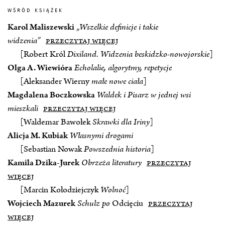
wśród książek
Karol Maliszewski
„Wszelkie definicje i takie
widzenia”
przeczytaj więcej
[Robert Król
Dixiland. Widzenia beskidzko-nowojorskie
]
Olga A. Wiewióra
Echolalie, algorytmy, repetycje
[Aleksander Wierny
małe nowe ciała
]
Magdalena Boczkowska
Waldek i Pisarz w jednej wsi
mieszkali
przeczytaj więcej
[Waldemar Bawołek
Skrawki dla Iriny
]
Alicja M. Kubiak
Własnymi drogami
[Sebastian Nowak
Powszednia historia
]
Kamila Dzika‑Jurek
Obrzeża literatury
przeczytaj
więcej
[Marcin Kołodziejczyk
Wolnoć
]
Wojciech Mazurek
Schulz po
Odcięciu
przeczytaj
więcej