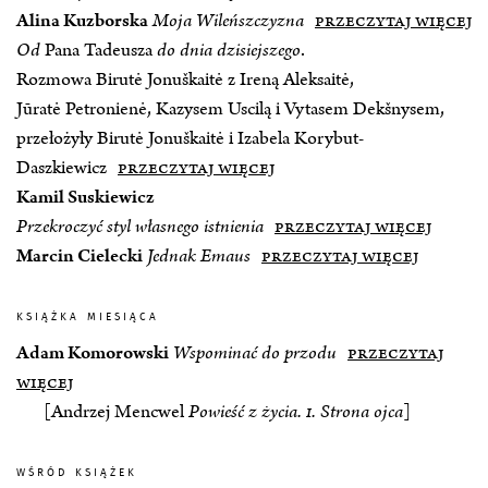
Alina Kuzborska
Moja Wileńszczyzna
przeczytaj więcej
Od
Pana Tadeusza
do dnia dzisiejszego
.
Rozmowa Birutė Jonuškaitė z Ireną Aleksaitė,
Jūratė Petronienė, Kazysem Uscilą i Vytasem Dekšnysem,
przełożyły Birutė Jonuškaitė i Izabela Korybut-
Daszkiewicz
przeczytaj więcej
Kamil Suskiewicz
Przekroczyć styl własnego istnienia
przeczytaj więcej
Marcin Cielecki
Jednak Emaus
przeczytaj więcej
książka miesiąca
Adam Komorowski
Wspominać do przodu
przeczytaj
więcej
[Andrzej Mencwel
Powieść z życia.
I
. Strona ojca
]
wśród książek