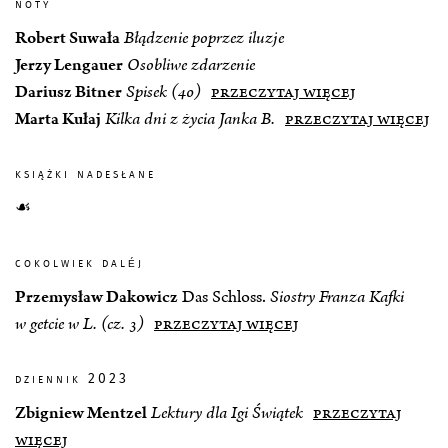
noty
Robert Suwała
Błądzenie poprzez iluzje
Jerzy Lengauer
Osobliwe zdarzenie
Dariusz Bitner
Spisek (40)
przeczytaj więcej
Marta Kułaj
Kilka dni z życia Janka B.
przeczytaj więcej
książki nadesłane
☙
cokolwiek daléj
Przemysław Dakowicz
Das Schloss.
Siostry Franza Kafki
w getcie w L. (cz. 3)
przeczytaj więcej
dziennik 2023
Zbigniew Mentzel
Lektury dla Igi Świątek
przeczytaj
więcej