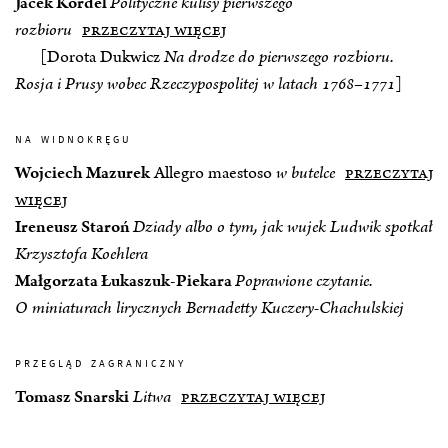
Jacek Kordel
Polityczne kulisy pierwszego
rozbioru
przeczytaj więcej
[Dorota Dukwicz
Na drodze do pierwszego rozbioru.
Rosja i Prusy wobec Rzeczypospolitej w latach 1768–1771
]
na widnokręgu
Wojciech Mazurek
Allegro maestoso
w butelce
przeczytaj
więcej
Ireneusz Staroń
Dziady albo o tym, jak wujek Ludwik spotkał
Krzysztofa Koehlera
Małgorzata Łukaszuk-Piekara
Poprawione czytanie.
O miniaturach lirycznych Bernadetty Kuczery-Chachulskiej
przegląd zagraniczny
Tomasz Snarski
Litwa
przeczytaj więcej