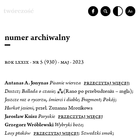
Aa
numer archiwalny
rok lxxix · nr 5 (930) · maj · 2023
Antanas A. Jonynas
Pisanie wiersza
przeczytaj więcej
;
Deszcz
;
Ballada o czasie
; ⁂(Rano po przebudzeniu – mgła);
Jeszcze raz o rycerzu, śmierci i diable
;
Fragment
;
Pokój
;
Hurkot jesieni
, przeł. Zuzanna Mrozikowa
Jarosław Kuisz
Paryskie
przeczytaj więcej
Grzegorz Wróblewski
Wybryki boże
;
Losy ptaków
przeczytaj więcej
;
Szwedzki smok
;