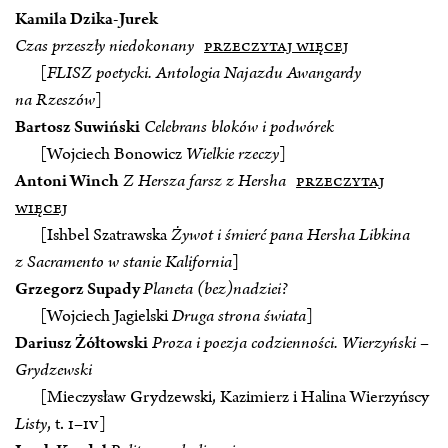
Kamila Dzika-Jurek
Czas przeszły niedokonany
przeczytaj więcej
[
FLISZ poetycki. Antologia Najazdu Awangardy
na Rzeszów
]
Bartosz Suwiński
Celebrans bloków i podwórek
[Wojciech Bonowicz
Wielkie rzeczy
]
Antoni Winch
Z Hersza farsz z Hersha
przeczytaj
więcej
[Ishbel Szatrawska
Żywot i śmierć pana Hersha Libkina
z Sacramento w stanie Kalifornia
]
Grzegorz Supady
Planeta (bez)nadziei?
[Wojciech Jagielski
Druga strona świata
]
Dariusz Żółtowski
Proza i poezja codzienności. Wierzyński –
Grydzewski
[Mieczysław Grydzewski, Kazimierz i Halina Wierzyńscy
Listy
, t.
I–IV
]