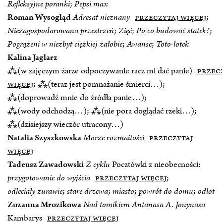
Refleksyjne poranki
;
Pepsi max
Roman Wysogląd
Adresat nieznany
przeczytaj więcej
;
Niezagospodarowana przestrzeń
;
Zięć
;
Po co budować statek?
;
Pogrążeni w niezbyt ciężkiej żałobie
;
Awanse
;
Toto-lotek
Kalina Jaglarz
⁂(w zajęczym żarze odpoczywanie racz mi dać panie)
przec
więcej
; ⁂(teraz jest pomnażanie śmierci…);
⁂(doprowadź mnie do źródła panie…);
⁂(wody odchodzą…); ⁂(nie pora doglądać rzeki…);
⁂(dzisiejszy wieczór utracony…)
Natalia Szyszkowska
Morze rozmaitości
przeczytaj
więcej
Tadeusz Zawadowski
Z cyklu
Pocztówki z nieobecności:
przygotowanie do wyjścia
przeczytaj więcej
;
odleciały żurawie
;
stare drzewa
;
miasto
;
powrót do domu
;
odlot
Zuzanna Mrozikowa
Nad tomikiem Antanasa A. Jonynasa
Kambarys
przeczytaj więcej